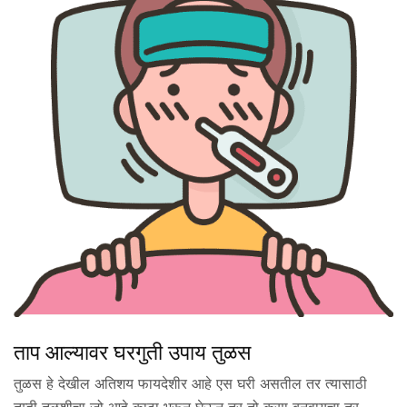
ताप आल्यावर घरगुती उपाय तुळस
तुळस हे देखील अतिशय फायदेशीर आहे एस घरी असतील तर त्यासाठी
तुम्ही तुळशीचा जो आहे काढा भरून घेऊन तर तो कसा बनवायचा तर