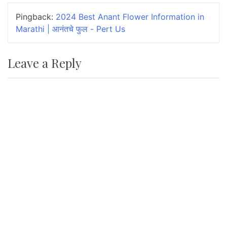
t
Pingback:
2024 Best Anant Flower Information in
i
Marathi | आनंतचे फुल - Pert Us
o
n
Leave a Reply