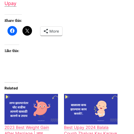
Upay
Share this:
More
Like this:
Related
2023 Best Weight Gain
Best Upay 2024 Balala
After Marriage | लग्न
Cough Zhalyas Kay Karave