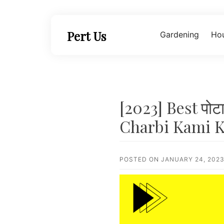
Skip
to
content
Pert Us
Gardening
Hou
[2023] Best पोटा
Charbi Kami K
POSTED ON
JANUARY 24, 202